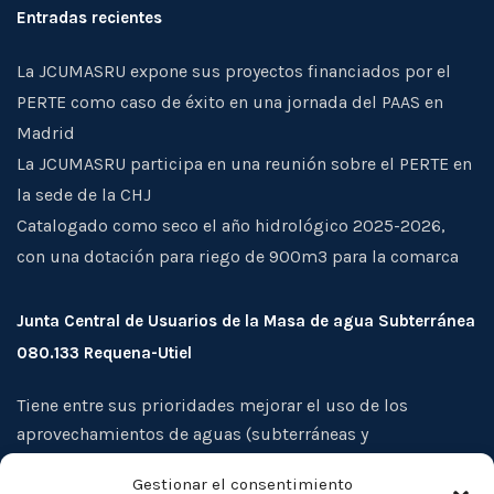
Entradas recientes
La JCUMASRU expone sus proyectos financiados por el
PERTE como caso de éxito en una jornada del PAAS en
Madrid
La JCUMASRU participa en una reunión sobre el PERTE en
la sede de la CHJ
Catalogado como seco el año hidrológico 2025-2026,
con una dotación para riego de 900m3 para la comarca
Junta Central de Usuarios de la Masa de agua Subterránea
080.133 Requena-Utiel
Tiene entre sus prioridades mejorar el uso de los
aprovechamientos de aguas (subterráneas y
superficiales), evitar la sobreexplotación de los acuíferos
Gestionar el consentimiento
de su ámbito territorial, así como la protección