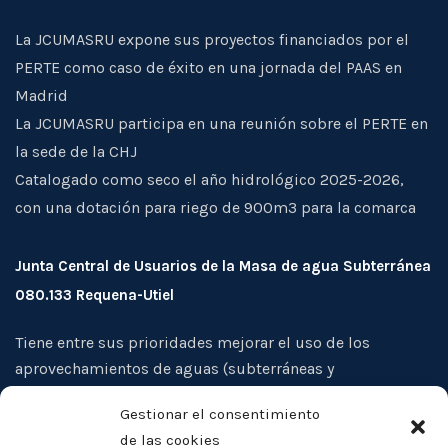
La JCUMASRU expone sus proyectos financiados por el
PERTE como caso de éxito en una jornada del PAAS en
Madrid
La JCUMASRU participa en una reunión sobre el PERTE en
la sede de la CHJ
Catalogado como seco el año hidrológico 2025-2026,
con una dotación para riego de 900m3 para la comarca
Junta Central de Usuarios de la Masa de agua Subterránea
080.133 Requena-Utiel
Tiene entre sus prioridades mejorar el uso de los
aprovechamientos de aguas (subterráneas y
superficiales), evitar la sobreexplotación de los acuíferos
Gestionar el consentimiento
de su ámbito territorial, así como la protección
de las cookies
cualitativa de las aguas, y la defensa de los intereses