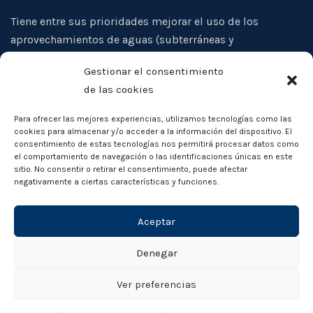
Tiene entre sus prioridades mejorar el uso de los
aprovechamientos de aguas (subterráneas y
superficiales), evitar la sobreexplotación de los acuíferos
Gestionar el consentimiento
de su ámbito territorial, así como la protección
de las cookies
cualitativa de las aguas, y la defensa de los intereses
comunes de sus miembros
Para ofrecer las mejores experiencias, utilizamos tecnologías como las
cookies para almacenar y/o acceder a la información del dispositivo. El
consentimiento de estas tecnologías nos permitirá procesar datos como
el comportamiento de navegación o las identificaciones únicas en este
sitio. No consentir o retirar el consentimiento, puede afectar
negativamente a ciertas características y funciones.
Aceptar
Denegar
Ver preferencias
© Junta Central Usuarios Masa De Agua Requena - Utiel