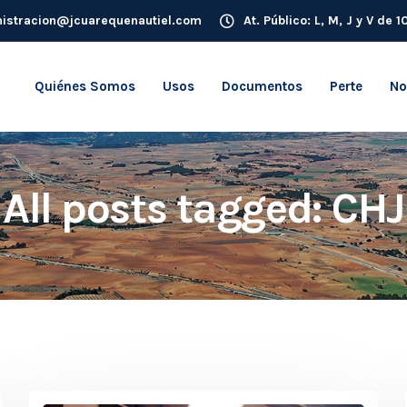
istracion@jcuarequenautiel.com
At. Público: L, M, J y V de 
Quiénes Somos
Usos
Documentos
Perte
No
All posts tagged: CHJ