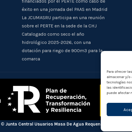
financiados por el PERTE como caso de
éxito en una jornada del PAAS en Madrid
La JCUMASRU participa en una reunión
sobre el PERTE en la sede de la CHJ
Catalogado como seco el año
hidrológico 2025-2026, con una
dotación para riego de 900m3 para la
comarca
Para ofrecer la
almacenar y/o a
tecnologías no
las identificac
puede afectar n
Ace
© Junta Central Usuarios Masa De Agua Requena - Utiel