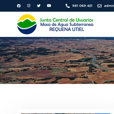
961 069 421
admin