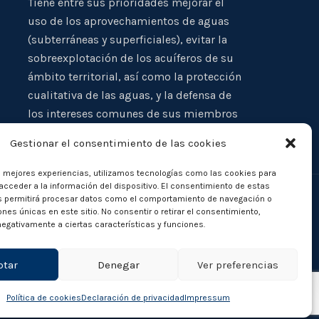
Tiene entre sus prioridades mejorar el
uso de los aprovechamientos de aguas
(subterráneas y superficiales), evitar la
sobreexplotación de los acuíferos de su
ámbito territorial, así como la protección
cualitativa de las aguas, y la defensa de
los intereses comunes de sus miembros
Gestionar el consentimiento de las cookies
s mejores experiencias, utilizamos tecnologías como las cookies para
cceder a la información del dispositivo. El consentimiento de estas
s permitirá procesar datos como el comportamiento de navegación o
iones únicas en este sitio. No consentir o retirar el consentimiento,
egativamente a ciertas características y funciones.
ptar
Denegar
Ver preferencias
Política de cookies
Declaración de privacidad
Impressum