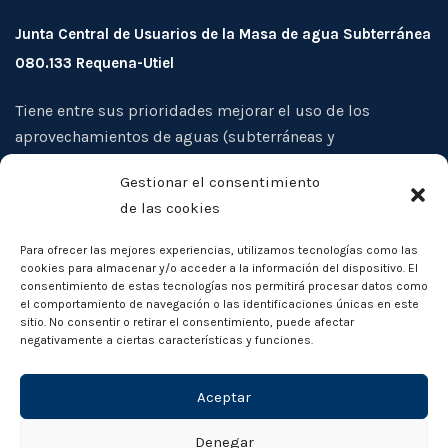
Junta Central de Usuarios de la Masa de agua Subterránea
080.133 Requena-Utiel
Tiene entre sus prioridades mejorar el uso de los
aprovechamientos de aguas (subterráneas y
superficiales), evitar la sobreexplotación de los acuíferos
Gestionar el consentimiento
de su ámbito territorial, así como la protección
de las cookies
cualitativa de las aguas, y la defensa de los intereses
comunes de sus miembros
Para ofrecer las mejores experiencias, utilizamos tecnologías como las
cookies para almacenar y/o acceder a la información del dispositivo. El
consentimiento de estas tecnologías nos permitirá procesar datos como
el comportamiento de navegación o las identificaciones únicas en este
sitio. No consentir o retirar el consentimiento, puede afectar
negativamente a ciertas características y funciones.
Aceptar
Denegar