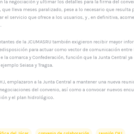
n la negociación y ultimar los detalles para la firma del conv
 que lleva meses paralizado, pese a lo necesario que resulta 
 el servicio que ofrece a los usuarios, y , en definitiva, acom
.
tantes de la JCUMASRU también exigieron recibir mayor infor
edisposición para actuar como vector de comunicación entre 
e la comarca y Confederación, función que la Junta Central ya 
ejemplo Seiasa y Tragsa.
HJ, emplazaron a la Junta Central a mantener una nueva reun
 negociaciones del convenio, así como a convocar nuevos encue
ón y el plan hidrológico.
fica del Júcar
convenio de colaboración
reunión CHJ