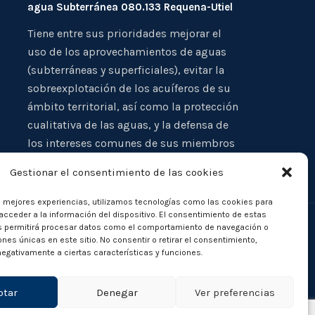
agua Subterránea 080.133 Requena-Utiel
Tiene entre sus prioridades mejorar el
uso de los aprovechamientos de aguas
(subterráneas y superficiales), evitar la
sobreexplotación de los acuíferos de su
ámbito territorial, así como la protección
cualitativa de las aguas, y la defensa de
los intereses comunes de sus miembros
Gestionar el consentimiento de las cookies
s mejores experiencias, utilizamos tecnologías como las cookies para
cceder a la información del dispositivo. El consentimiento de estas
s permitirá procesar datos como el comportamiento de navegación o
iones únicas en este sitio. No consentir o retirar el consentimiento,
egativamente a ciertas características y funciones.
ptar
Denegar
Ver preferencias