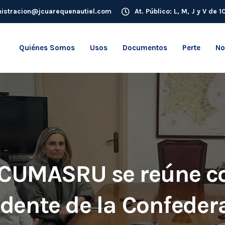
istracion@jcuarequenautiel.com
At. Público: L, M, J y V de 
Quiénes Somos
Usos
Documentos
Perte
No
JCUMASRU se reúne co
idente de la Confeder