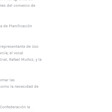
ones del convenio de
na de Planificación
y representante de Uso
rcía; el vocal
rial, Rafael Muñoz, y la
tomar las
í como la necesidad de
 Confederación la