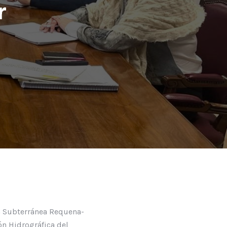
r
ua Subterránea Requena-
ón Hidrográfica del