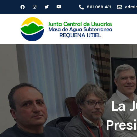
961 069 421
admin
La 
Pres