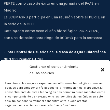
PERTE como caso de éxito en una jornada del PAAS en
Madrid
La JCUMASRU participa en una reunión sobre el PERTE en
la sede de la CHJ
Catalogado como seco el año hidrológico 2025-2026,
con una dotación para riego de 900m3 para la comarca
Junta Central de Usuarios de la Masa de agua Subterránea
080.133 Requena-Utiel
Gestionar el consentimiento
Tiene entre sus prioridades mejorar el uso de los
de las cookies
aprovechamientos de aguas (subterráneas y
superficiales), evitar la sobreexplotación de los acuíferos
Para ofrecer las mejores experiencias, utilizamos tecnologías como las
cookies para almacenar y/o acceder a la información del dispositivo. El
de su ámbito territorial, así como la protección
consentimiento de estas tecnologías nos permitirá procesar datos como
cualitativa de las aguas, y la defensa de los intereses
el comportamiento de navegación o las identificaciones únicas en este
sitio. No consentir o retirar el consentimiento, puede afectar
comunes de sus miembros
negativamente a ciertas características y funciones.