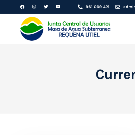
961 069 421
admin
Curren