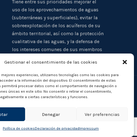
Tiene entre sus prioridades mejorar el
uso de los aprovechamientos de aguas
(subterráneas y superficiales), evitar la
sobreexplotación de los acuíferos de su
ámbito territorial, así como la protección
cualitativa de las aguas, y la defensa de
los intereses comunes de sus miembros
Gestionar el consentimiento de las cookies
s mejores experiencias, utilizamos tecnologías como las cookies para
cceder a la información del dispositivo. El consentimiento de estas
s permitirá procesar datos como el comportamiento de navegación o
iones únicas en este sitio. No consentir o retirar el consentimiento,
egativamente a ciertas características y funciones.
ptar
Denegar
Ver preferencias
Política de cookies
Declaración de privacidad
Impressum