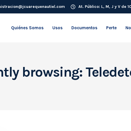
istracion@jcuarequenautiel.com
At. Público: L, M, J y V de 
Quiénes Somos
Usos
Documentos
Perte
No
tly browsing: Telede